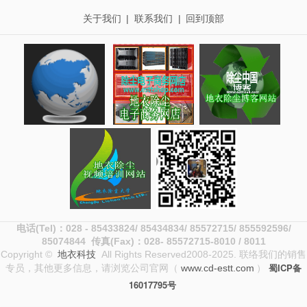
关于我们
|
联系我们
|
回到顶部
电话(Tel)：028 -
85433824/
85434834
/ 85572715
/ 855592596/
85074844
传真(Fax)：028-
85572715
-8010 / 8011
Copyright ©
地衣科技
All Rights Reserved2008-2025. 联络我们的销售
蜀ICP备
专员，其他更多信息，请浏览公司官网（
www.cd-estt.com
）
16017795号